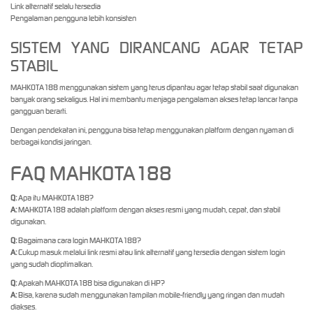
Link alternatif selalu tersedia
Pengalaman pengguna lebih konsisten
SISTEM YANG DIRANCANG AGAR TETAP
STABIL
MAHKOTA188 menggunakan sistem yang terus dipantau agar tetap stabil saat digunakan
banyak orang sekaligus. Hal ini membantu menjaga pengalaman akses tetap lancar tanpa
gangguan berarti.
Dengan pendekatan ini, pengguna bisa tetap menggunakan platform dengan nyaman di
berbagai kondisi jaringan.
FAQ MAHKOTA188
Q:
Apa itu MAHKOTA188?
A:
MAHKOTA188 adalah platform dengan akses resmi yang mudah, cepat, dan stabil
digunakan.
Q:
Bagaimana cara login MAHKOTA188?
A:
Cukup masuk melalui link resmi atau link alternatif yang tersedia dengan sistem login
yang sudah dioptimalkan.
Q:
Apakah MAHKOTA188 bisa digunakan di HP?
A:
Bisa, karena sudah menggunakan tampilan mobile-friendly yang ringan dan mudah
diakses.