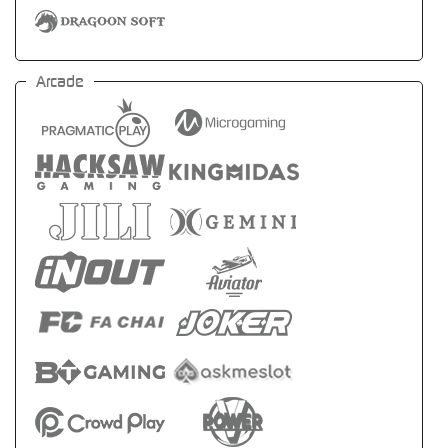
Arcade