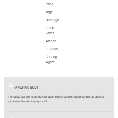
Race
Togel
Olahraga
Crash
Game
Arcade
E-Sports
Sabung
Ayam
TARUHAN SLOT
Penyedia slot online dengan beragam pilihan game menarik yang memudahkan
pemain untuk mencapai jackpot