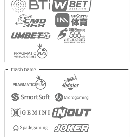
Crash Game