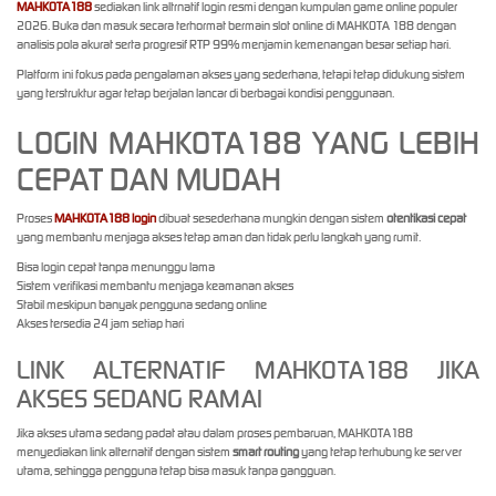
MAHKOTA188
sediakan link altrnatif login resmi dengan kumpulan game online populer
2026. Buka dan masuk secara terhormat bermain slot online di MAHKOTA 188 dengan
analisis pola akurat serta progresif RTP 99% menjamin kemenangan besar setiap hari.
Platform ini fokus pada pengalaman akses yang sederhana, tetapi tetap didukung sistem
yang terstruktur agar tetap berjalan lancar di berbagai kondisi penggunaan.
LOGIN MAHKOTA188 YANG LEBIH
CEPAT DAN MUDAH
Proses
MAHKOTA188 login
dibuat sesederhana mungkin dengan sistem
otentikasi cepat
yang membantu menjaga akses tetap aman dan tidak perlu langkah yang rumit.
Bisa login cepat tanpa menunggu lama
Sistem verifikasi membantu menjaga keamanan akses
Stabil meskipun banyak pengguna sedang online
Akses tersedia 24 jam setiap hari
LINK ALTERNATIF MAHKOTA188 JIKA
AKSES SEDANG RAMAI
Jika akses utama sedang padat atau dalam proses pembaruan, MAHKOTA188
menyediakan link alternatif dengan sistem
smart routing
yang tetap terhubung ke server
utama, sehingga pengguna tetap bisa masuk tanpa gangguan.