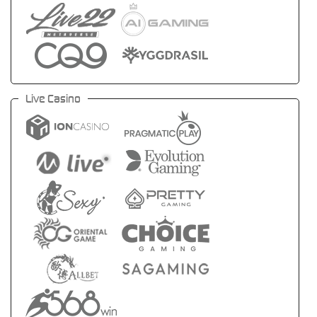
Live Casino