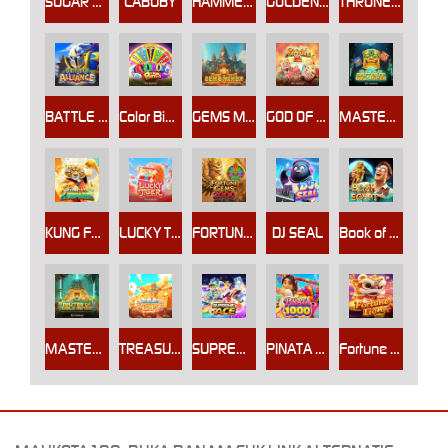
SUGAR HIGH5
LABUBY
HAMMER OF VULCAN
GOLDEN LEGEND
THRONE OF POSEIDON
BATTLE OF ALLIANCE
Color Bingo
GEMS MINER
GOD OF FORTUNE 2
MASTER OF GOLD MINER 2
KUNG FU LEOPARD
LUCKY TIGER
FORTUNE GEMS 2000
DJ SEAL
Book of Egypt
MASTER OF GOLD MINER
TREASURES OF EGYPT
SUPREME ACE
PINATA 1000
Fortune Lion