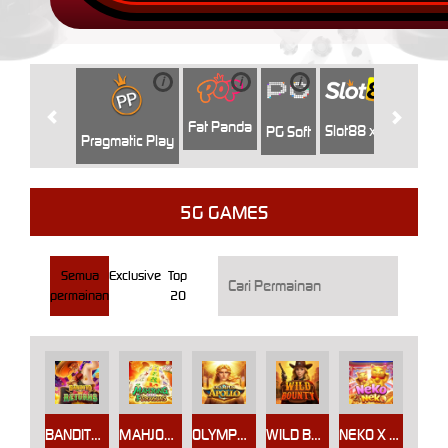
i
i
i
i
i
Facha
Fat Panda
Slot88 x PP
PG Soft
Pragmatic Play
5G GAMES
Semua
Exclusive
Top
permainan
20
BANDITO RETURNS
MAHJONG 5 DRAGONS
OLYMPUS APOLLO
WILD BOUNTY
NEKO X NEKO