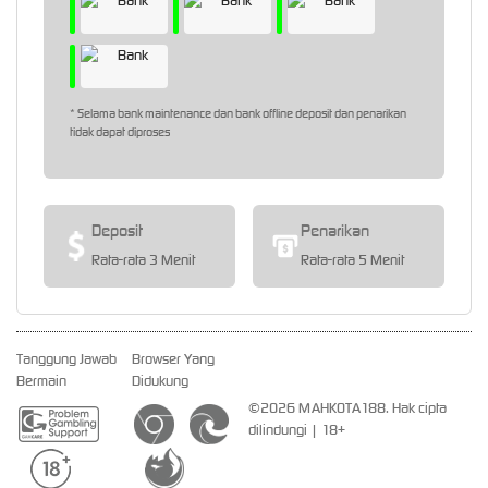
* Selama bank maintenance dan bank offline deposit dan penarikan
tidak dapat diproses
Deposit
Penarikan
Rata-rata 3 Menit
Rata-rata 5 Menit
Tanggung Jawab
Browser Yang
Bermain
Didukung
©2026 MAHKOTA188. Hak cipta
dilindungi | 18+