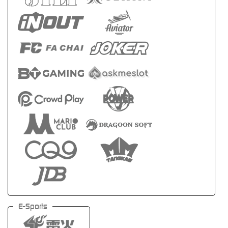
E-Sports