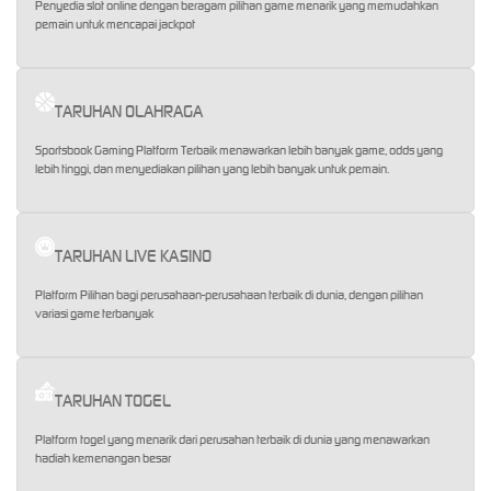
Penyedia slot online dengan beragam pilihan game menarik yang memudahkan
pemain untuk mencapai jackpot
TARUHAN OLAHRAGA
Sportsbook Gaming Platform Terbaik menawarkan lebih banyak game, odds yang
lebih tinggi, dan menyediakan pilihan yang lebih banyak untuk pemain.
TARUHAN LIVE KASINO
Platform Pilihan bagi perusahaan-perusahaan terbaik di dunia, dengan pilihan
variasi game terbanyak
TARUHAN TOGEL
Platform togel yang menarik dari perusahan terbaik di dunia yang menawarkan
hadiah kemenangan besar