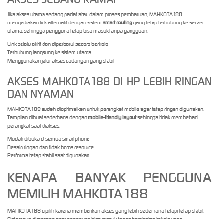
Jika akses utama sedang padat atau dalam proses pembaruan, MAHKOTA188
menyediakan link alternatif dengan sistem
smart routing
yang tetap terhubung ke server
utama, sehingga pengguna tetap bisa masuk tanpa gangguan.
Link selalu aktif dan diperbarui secara berkala
Terhubung langsung ke sistem utama
Menggunakan jalur akses cadangan yang stabil
AKSES MAHKOTA188 DI HP LEBIH RINGAN
DAN NYAMAN
MAHKOTA188 sudah dioptimalkan untuk perangkat mobile agar tetap ringan digunakan.
Tampilan dibuat sederhana dengan
mobile-friendly layout
sehingga tidak membebani
perangkat saat diakses.
Mudah dibuka di semua smartphone
Desain ringan dan tidak boros resource
Performa tetap stabil saat digunakan
KENAPA BANYAK PENGGUNA
MEMILIH MAHKOTA188
MAHKOTA188 dipilih karena memberikan akses yang lebih sederhana tetapi tetap stabil.
Sistemnya dirancang agar pengguna bisa masuk tanpa hambatan teknis yang