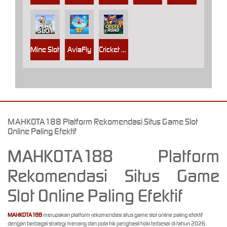
Mine Slot
AviaFly
Cricket Road
MAHKOTA188 Platform Rekomendasi Situs Game Slot
Online Paling Efektif
MAHKOTA188 Platform
Rekomendasi Situs Game
Slot Online Paling Efektif
MAHKOTA188
merupakan platform rekomendasi situs game slot online paling efektif
dengan berbagai strategi menang dan pola trik penghasil hoki terbesar di tahun 2026.