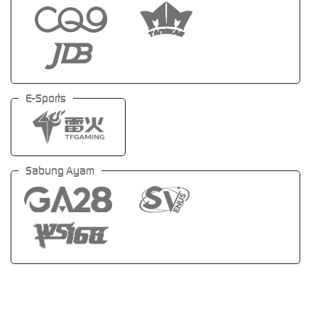
E-Sports
Sabung Ayam