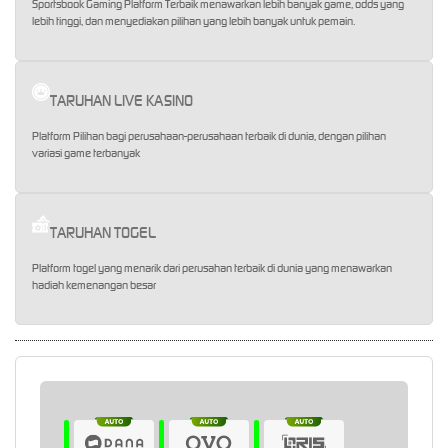
Sportsbook Gaming Platform Terbaik menawarkan lebih banyak game, odds yang
lebih tinggi, dan menyediakan pilihan yang lebih banyak untuk pemain.
TARUHAN LIVE KASINO
Platform Pilihan bagi perusahaan-perusahaan terbaik di dunia, dengan pilihan
variasi game terbanyak
TARUHAN TOGEL
Platform togel yang menarik dari perusahan terbaik di dunia yang menawarkan
hadiah kemenangan besar