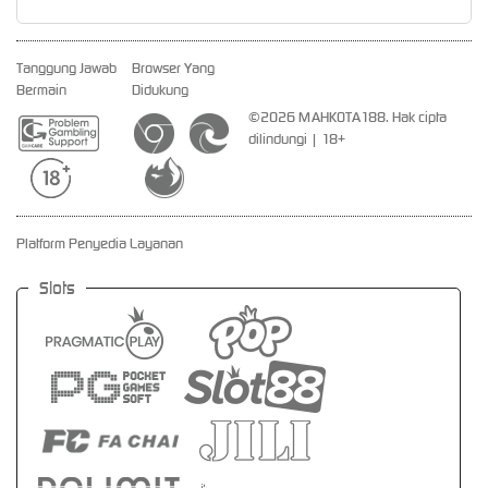
Tanggung Jawab
Browser Yang
Bermain
Didukung
©2026 MAHKOTA188. Hak cipta
dilindungi | 18+
Platform Penyedia Layanan
Slots