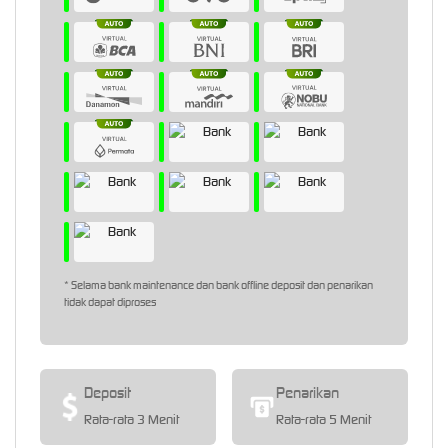
* Selama bank maintenance dan bank offline deposit dan penarikan
tidak dapat diproses
Deposit
Penarikan
Rata-rata 3 Menit
Rata-rata 5 Menit