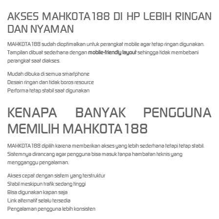
AKSES MAHKOTA188 DI HP LEBIH RINGAN
DAN NYAMAN
MAHKOTA188 sudah dioptimalkan untuk perangkat mobile agar tetap ringan digunakan.
Tampilan dibuat sederhana dengan
mobile-friendly layout
sehingga tidak membebani
perangkat saat diakses.
Mudah dibuka di semua smartphone
Desain ringan dan tidak boros resource
Performa tetap stabil saat digunakan
KENAPA BANYAK PENGGUNA
MEMILIH MAHKOTA188
MAHKOTA188 dipilih karena memberikan akses yang lebih sederhana tetapi tetap stabil.
Sistemnya dirancang agar pengguna bisa masuk tanpa hambatan teknis yang
mengganggu pengalaman.
Akses cepat dengan sistem yang terstruktur
Stabil meskipun trafik sedang tinggi
Bisa digunakan kapan saja
Link alternatif selalu tersedia
Pengalaman pengguna lebih konsisten