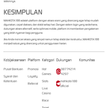
sistemnya.
KESIMPULAN
MAHKOTA188 adalah platform dengan akses resmi yang dirancang agar tetap mudah
digunakan, cepat diakses, dan stabil setiap hari. Dengan sistem login yang sederhana,
dukungan akses alternatif, serta optimasi mobile, platform ini memberikan pengalaman
yang lebih nyaman bagi pengguna.
Jika Anda mencari akses yang simpel namun tetap stabil dan terstruktur, MAHKOTA188
menjadi solusi yang dirancang untuk penggunaan harian.
Kebijaksanaan
Platform
Kategori
Dukungan
Komunitas
Pusat Bantuan
Promosi
Hot
08774214
Games
4297
Syarat dan
Loyalty
Ketentuan
Slots
mahkota188
Referral
official
Live
Casino
Race
Togel