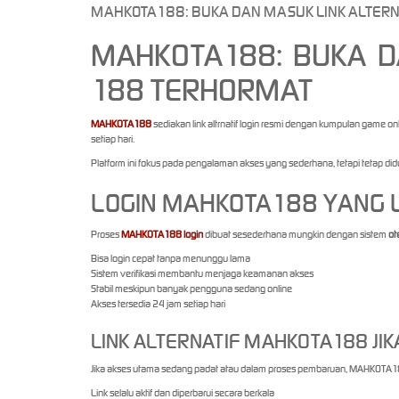
MAHKOTA188: BUKA DAN MASUK LINK ALTERNA
MAHKOTA188: BUKA DA
188 TERHORMAT
MAHKOTA188
sediakan link altrnatif login resmi dengan kumpulan game 
setiap hari.
Platform ini fokus pada pengalaman akses yang sederhana, tetapi tetap didu
LOGIN MAHKOTA188 YANG 
Proses
MAHKOTA188 login
dibuat sesederhana mungkin dengan sistem
ot
Bisa login cepat tanpa menunggu lama
Sistem verifikasi membantu menjaga keamanan akses
Stabil meskipun banyak pengguna sedang online
Akses tersedia 24 jam setiap hari
LINK ALTERNATIF MAHKOTA188 JI
Jika akses utama sedang padat atau dalam proses pembaruan, MAHKOTA188
Link selalu aktif dan diperbarui secara berkala