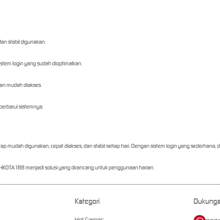
n stabil digunakan.
sistem login yang sudah dioptimalkan.
dan mudah diakses.
perbarui sistemnya.
udah digunakan, cepat diakses, dan stabil setiap hari. Dengan sistem login yang sederhana, duk
 MAHKOTA188 menjadi solusi yang dirancang untuk penggunaan harian.
Kategori
Dukung
Hot Games