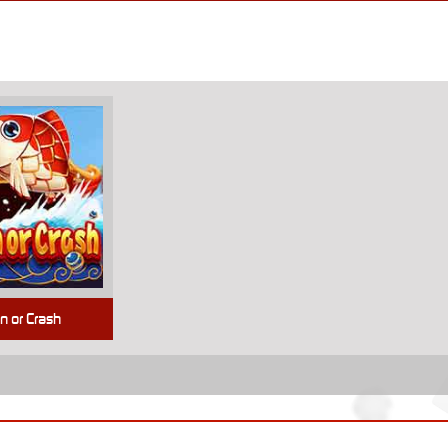
n or Crash