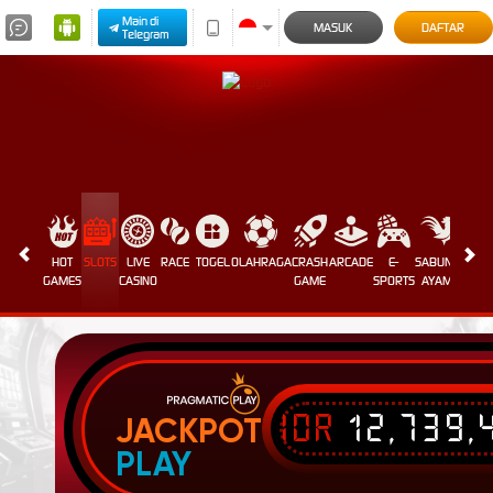
Main di
MASUK
DAFTAR
Telegram
HOT
SLOTS
LIVE
RACE
TOGEL
OLAHRAGA
CRASH
ARCADE
E-
SABUNG
PROM
GAMES
CASINO
GAME
SPORTS
AYAM
IDR
12,739,
JACKPOT
PLAY