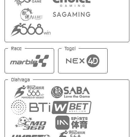
Race
Togel
Olahraga