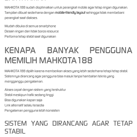
MAHKOTA188 sudah dioptimalkan untuk perangkat mobile agar tetap ringan digunakan.
Tampilan dibuat sederhana dengan
mobile-friendly layout
sehingga tidak membebani
perangkat saat diakses.
Mudah dibuka di semua smartphone
Desain ringan dan tidak boros resource
Performa tetap stabil saat digunakan
KENAPA BANYAK PENGGUNA
MEMILIH MAHKOTA188
MAHKOTA188 dipilih karena memberikan akses yang lebih sederhana tetapi tetap stabil.
Sistemnya dirancang agar pengguna bisa masuk tanpa hambatan teknis yang
mengganggu pengalaman.
Akses cepat dengan sistem yang terstruktur
Stabil meskipun trafik sedang tinggi
Bisa digunakan kapan saja
Link alternatif selalu tersedia
Pengalaman pengguna lebih konsisten
SISTEM YANG DIRANCANG AGAR TETAP
STABIL