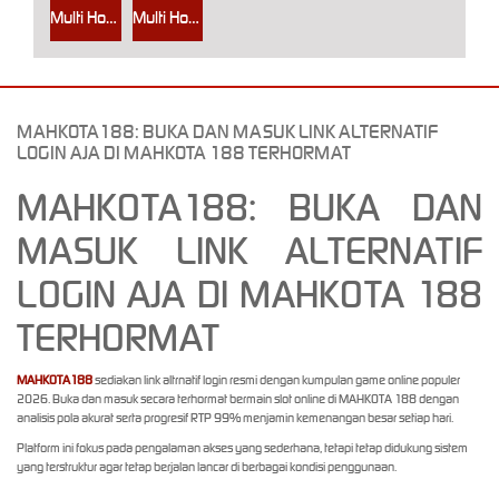
Multi Hot 5 Wild
Multi Hot Wild Ways
MAHKOTA188: BUKA DAN MASUK LINK ALTERNATIF
LOGIN AJA DI MAHKOTA 188 TERHORMAT
MAHKOTA188: BUKA DAN
MASUK LINK ALTERNATIF
LOGIN AJA DI MAHKOTA 188
TERHORMAT
MAHKOTA188
sediakan link altrnatif login resmi dengan kumpulan game online populer
2026. Buka dan masuk secara terhormat bermain slot online di MAHKOTA 188 dengan
analisis pola akurat serta progresif RTP 99% menjamin kemenangan besar setiap hari.
Platform ini fokus pada pengalaman akses yang sederhana, tetapi tetap didukung sistem
yang terstruktur agar tetap berjalan lancar di berbagai kondisi penggunaan.