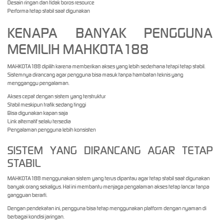
Desain ringan dan tidak boros resource
Performa tetap stabil saat digunakan
KENAPA BANYAK PENGGUNA
MEMILIH MAHKOTA188
MAHKOTA188 dipilih karena memberikan akses yang lebih sederhana tetapi tetap stabil.
Sistemnya dirancang agar pengguna bisa masuk tanpa hambatan teknis yang
mengganggu pengalaman.
Akses cepat dengan sistem yang terstruktur
Stabil meskipun trafik sedang tinggi
Bisa digunakan kapan saja
Link alternatif selalu tersedia
Pengalaman pengguna lebih konsisten
SISTEM YANG DIRANCANG AGAR TETAP
STABIL
MAHKOTA188 menggunakan sistem yang terus dipantau agar tetap stabil saat digunakan
banyak orang sekaligus. Hal ini membantu menjaga pengalaman akses tetap lancar tanpa
gangguan berarti.
Dengan pendekatan ini, pengguna bisa tetap menggunakan platform dengan nyaman di
berbagai kondisi jaringan.