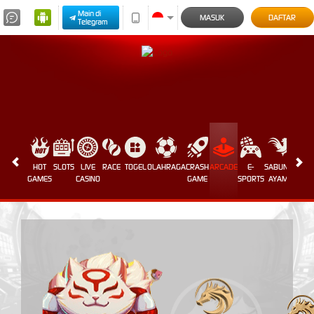
Main di
MASUK
DAFTAR
Telegram
HOT
SLOTS
LIVE
RACE
TOGEL
OLAHRAGA
CRASH
ARCADE
E-
SABUNG
PROM
GAMES
CASINO
GAME
SPORTS
AYAM