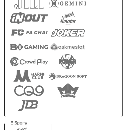
E-Sports