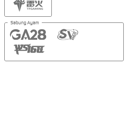
Sabung Ayam