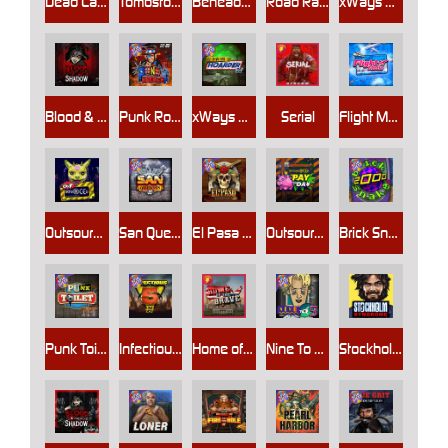
Dead Canary
Tombstone RIP
Beheaded
Road Rage
xWays Hoarder 2
Blood & Shadow
Punk Rocker 2
xWays Hoarder xSplit
Serial
Flight Mode
Outsourced
San Quentin xWays
El Pasa Gunfight xNudge
Outsourced: Payday
Brick Snake 2000
Punk Toilet
Infectious 5 xWays
Home of the Brave
Nine To Five
Stockholm Syndrome