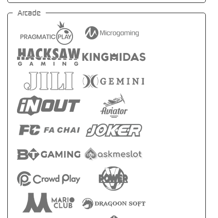
Arcade