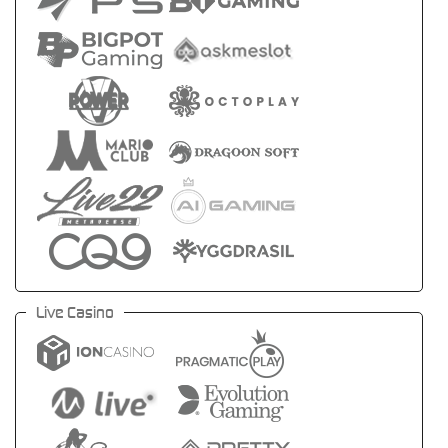
Live Casino