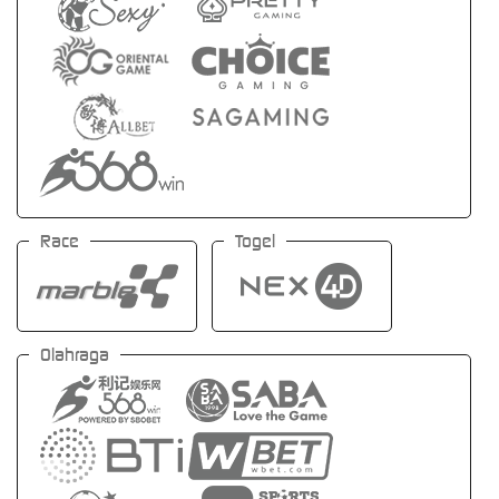
Race
Togel
Olahraga