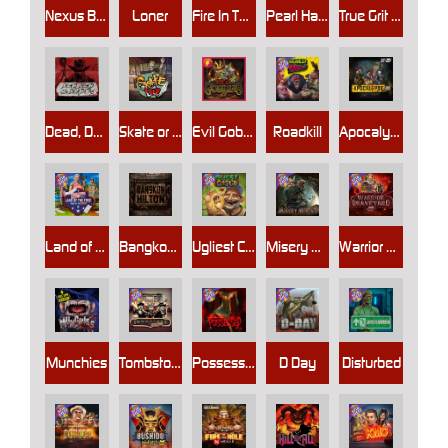
Nexus Blood & Shadow
Loner
Fire In The Hole xBomb
Pearl Harbor
True Grit Redemption
Dead, Dead, or Deader
Skate or Die
Evil Goblins xBomb
Roadkill
Apocalypse Super xNudge
Land of the Free
Bangkok Hilton
Ugliest Catch
Misery Mining
Warrior Graveyard xNudge
Munchies
Tombstone No Mercy
Possessed
D Day
Disturbed