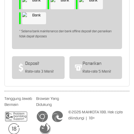
* Selama bank maintenance dan bank offline deposit dan penarikan
tidak dapat diproses
Deposit
Penarikan
Rata-rata 3 Menit
Rata-rata 5 Menit
Tanggung Jawab
Browser Yang
Bermain
Didukung
©2026 MAHKOTA188. Hak cipta
dilindungi | 18+