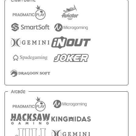
Arcade