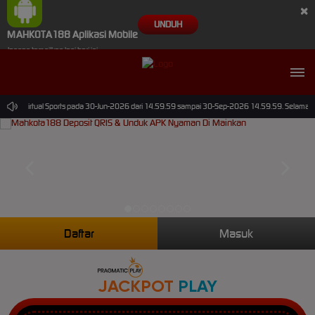
×
UNDUH
MAHKOTA188 Aplikasi Mobile
Jangan tampilkan lagi hari ini
: PP Virtual Sports pada 30-Jun-2026 dari 14.59.59 sampai 30-Sep-2026 14.59.59. Selama waktu
Daftar
Masuk
JACKPOT
PLAY