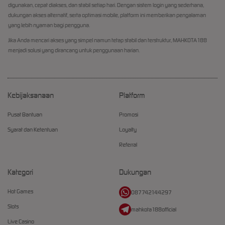
digunakan, cepat diakses, dan stabil setiap hari. Dengan sistem login yang sederhana,
dukungan akses alternatif, serta optimasi mobile, platform ini memberikan pengalaman
yang lebih nyaman bagi pengguna.
Jika Anda mencari akses yang simpel namun tetap stabil dan terstruktur, MAHKOTA188
menjadi solusi yang dirancang untuk penggunaan harian.
Kebijaksanaan
Platform
Pusat Bantuan
Promosi
Syarat dan Ketentuan
Loyalty
Referral
Kategori
Dukungan
Hot Games
087742144297
Slots
mahkota188official
Live Casino