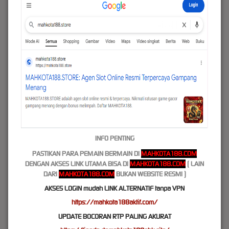
Performa tetap stabil saat digunakan
KENAPA BANYAK PENGGUNA
MEMILIH MAHKOTA188
MAHKOTA188 dipilih karena memberikan akses yang lebih sederhana tetapi tetap stabil.
Sistemnya dirancang agar pengguna bisa masuk tanpa hambatan teknis yang
mengganggu pengalaman.
Akses cepat dengan sistem yang terstruktur
Stabil meskipun trafik sedang tinggi
Bisa digunakan kapan saja
Link alternatif selalu tersedia
INFO PENTING
Pengalaman pengguna lebih konsisten
PASTIKAN PARA PEMAIN BERMAIN DI
MAHKOTA188.COM
SISTEM YANG DIRANCANG AGAR TETAP
DENGAN AKSES LINK UTAMA BISA DI
MAHKOTA188.COM
( LAIN
DARI
MAHKOTA188.COM
BUKAN WEBSITE RESMI )
STABIL
AKSES LOGIN mudah LINK ALTERNATIF tanpa VPN
MAHKOTA188 menggunakan sistem yang terus dipantau agar tetap stabil saat digunakan
https://mahkota188aktif.com/
banyak orang sekaligus. Hal ini membantu menjaga pengalaman akses tetap lancar tanpa
gangguan berarti.
UPDATE BOCORAN RTP PALING AKURAT