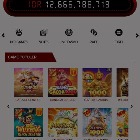
IDR
12,666,788,719
HOT GAMES
SLOTS
LIVE CASINO
RACE
TOGEL
OL
GAME POPULER
GATES OF OLYMPUS POP
BANG GACOR 1000
FORTUNE GARUDA 1000