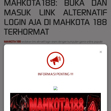
MAHKOTA188: BUKA DAN
MASUK LINK ALTERNATIF
LOGIN AJA DI MAHKOTA 188
TERHORMAT
MAHKOTA188
sediakan link altrnatif login resmi dengan kumpulan game online populer
2026. Buka dan masuk secara terhormat bermain slot online di MAHKOTA 188 dengan
×
analisis pola akurat serta progresif RTP 99% menjamin kemenangan besar setiap hari.
Platform ini fokus pada pengalaman akses yang sederhana, tetapi tetap didukung sistem
yang terstruktur agar tetap berjalan lancar di berbagai kondisi penggunaan.
LOGIN MAHKOTA188 YANG LEBIH
INFORMASI PENTING !!!
CEPAT DAN MUDAH
Proses
MAHKOTA188 login
dibuat sesederhana mungkin dengan sistem
otentikasi cepat
yang membantu menjaga akses tetap aman dan tidak perlu langkah yang rumit.
Bisa login cepat tanpa menunggu lama
Sistem verifikasi membantu menjaga keamanan akses