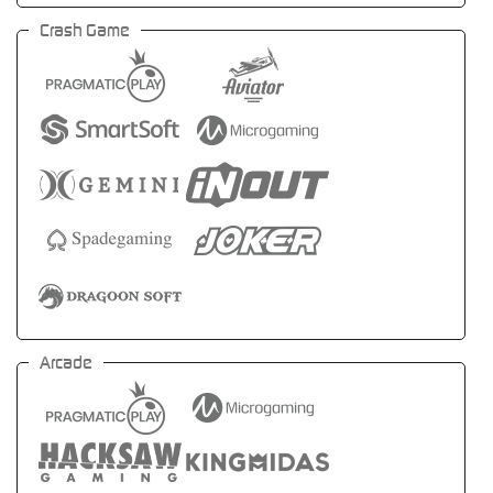
Crash Game
Arcade