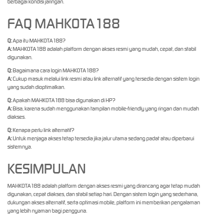
berbagai kondisi jaringan.
FAQ MAHKOTA188
Q:
Apa itu MAHKOTA188?
A:
MAHKOTA188 adalah platform dengan akses resmi yang mudah, cepat, dan stabil
digunakan.
Q:
Bagaimana cara login MAHKOTA188?
A:
Cukup masuk melalui link resmi atau link alternatif yang tersedia dengan sistem login
yang sudah dioptimalkan.
Q:
Apakah MAHKOTA188 bisa digunakan di HP?
A:
Bisa, karena sudah menggunakan tampilan mobile-friendly yang ringan dan mudah
diakses.
Q:
Kenapa perlu link alternatif?
A:
Untuk menjaga akses tetap tersedia jika jalur utama sedang padat atau diperbarui
sistemnya.
KESIMPULAN
MAHKOTA188 adalah platform dengan akses resmi yang dirancang agar tetap mudah
digunakan, cepat diakses, dan stabil setiap hari. Dengan sistem login yang sederhana,
dukungan akses alternatif, serta optimasi mobile, platform ini memberikan pengalaman
yang lebih nyaman bagi pengguna.