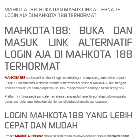
MAHKOTA188: BUKA DAN MASUK LINK ALTERNATIF
LOGIN AJA DI MAHKOTA 188 TERHORMAT
MAHKOTA188: BUKA DAN
MASUK LINK ALTERNATIF
LOGIN AJA DI MAHKOTA 188
TERHORMAT
MAHKOTA188
sediakan link altrnatif login resmi dengan kumpulan game online populer
2026. Buka dan masuk secara terhormat bermain slot online di MAHKOTA 188 dengan
analisis pola akurat serta progresif RTP 99% menjamin kemenangan besar setiap hari.
Platform ini fokus pada pengalaman akses yang sederhana, tetapi tetap didukung sistem
yang terstruktur agar tetap berjalan lancar di berbagai kondisi penggunaan.
LOGIN MAHKOTA188 YANG LEBIH
CEPAT DAN MUDAH
Proses
MAHKOTA188 login
dibuat sesederhana mungkin dengan sistem
otentikasi cepat