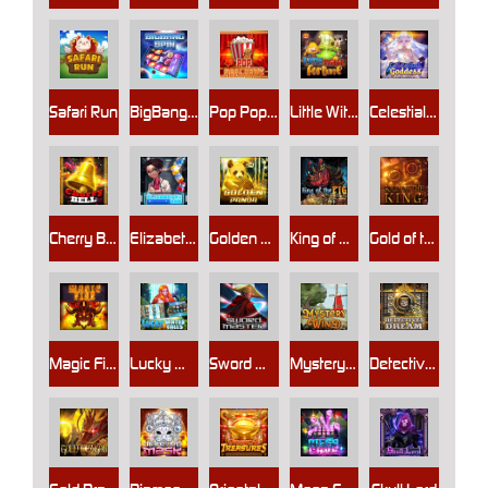
Safari Run
BigBang Spin
Pop Popcorns
Little Witch's Fortune
Celestial Goddess
Cherry Bell
Elizabeth Lab
Golden Panda
King of Pig
Gold of the King
Magic Fire
Lucky Waterfalls
Sword Master
Mystery Wind
Detective’s Dream