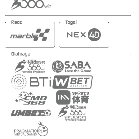
Race
Togel
Olahraga