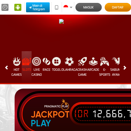
Main di
MASUK
DAFTAR
Telegram
HOT
SLOTS
LIVE
RACE
TOGEL
OLAHRAGA
CRASH
ARCADE
E-
SABUNG
PROM
GAMES
CASINO
GAME
SPORTS
AYAM
IDR
12,666,
JACKPOT
PLAY