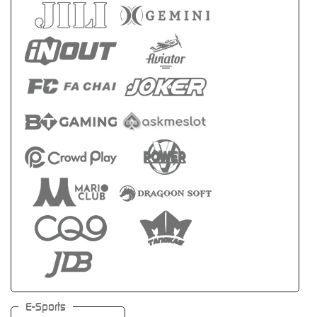
E-Sports