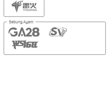
Sabung Ayam