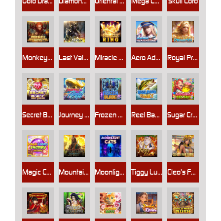
Gold Dragon
Diamond Mask
Oriental Treasures
Mega Cave
Skull Lord
Monkey King
Last Valkyrie
Miracle Ring
Aero Adventure
Royal Princess
Secret Ball
Journey to the Abyss
Frozen Blade
Reel Bass Family
Sugar Crush!
Magic Candy Factory
Mountain Spirit
Moonlight Cats
Tiggy Luck
Cleo’s Fortune