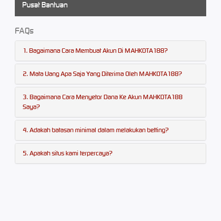
Pusat Bantuan
FAQs
1. Bagaimana Cara Membuat Akun Di MAHKOTA188?
2. Mata Uang Apa Saja Yang Diterima Oleh MAHKOTA188?
3. Bagaimana Cara Menyetor Dana Ke Akun MAHKOTA188
Saya?
4. Adakah batasan minimal dalam melakukan betting?
5. Apakah situs kami terpercaya?