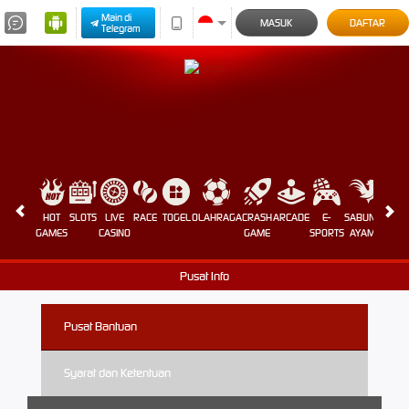
Main di
MASUK
DAFTAR
Telegram
HOT
SLOTS
LIVE
RACE
TOGEL
OLAHRAGA
CRASH
ARCADE
E-
SABUNG
PROM
GAMES
CASINO
GAME
SPORTS
AYAM
Pusat Info
Pusat Bantuan
Syarat dan Ketentuan