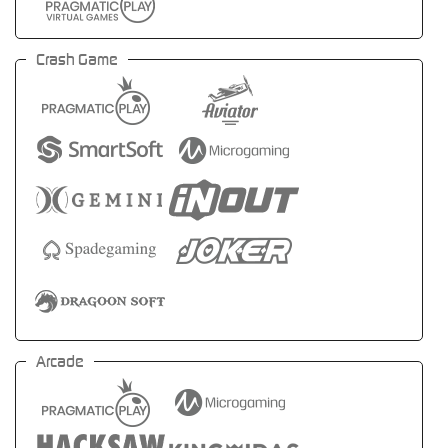
Crash Game
Arcade