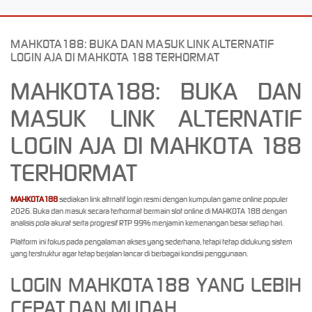
MAHKOTA188: BUKA DAN MASUK LINK ALTERNATIF
LOGIN AJA DI MAHKOTA 188 TERHORMAT
MAHKOTA188: BUKA DAN
MASUK LINK ALTERNATIF
LOGIN AJA DI MAHKOTA 188
TERHORMAT
MAHKOTA188
sediakan link altrnatif login resmi dengan kumpulan game online populer
2026. Buka dan masuk secara terhormat bermain slot online di MAHKOTA 188 dengan
analisis pola akurat serta progresif RTP 99% menjamin kemenangan besar setiap hari.
Platform ini fokus pada pengalaman akses yang sederhana, tetapi tetap didukung sistem
yang terstruktur agar tetap berjalan lancar di berbagai kondisi penggunaan.
LOGIN MAHKOTA188 YANG LEBIH
CEPAT DAN MUDAH